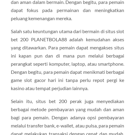
dan aman dalam bermain. Dengan begitu, para pemain
dapat fokus pada permainan dan meningkatkan
peluang kemenangan mereka.
Salah satu keuntungan utama dari bermain di situs slot
bet 200 PLANETBOLA88 adalah kemudahan akses
yang ditawarkan. Para pemain dapat mengakses situs
ini kapan pun dan di mana pun melalui berbagai
perangkat seperti komputer, laptop, atau smartphone.
Dengan begitu, para pemain dapat menikmati berbagai
game slot gacor hari ini tanpa perlu repot pergi ke
kasino atau tempat perjudian lainnya.
Selain itu, situs bet 200 perak juga menyediakan
berbagai metode pembayaran yang mudah dan aman
bagi para pemain. Dengan adanya opsi pembayaran
melalui transfer bank, e-wallet, atau pulsa, para pemain
dapat melakukan transaksi dengan cepat dan mudah.