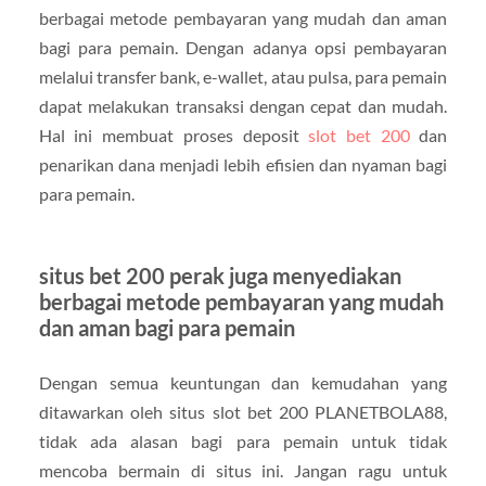
berbagai metode pembayaran yang mudah dan aman
bagi para pemain. Dengan adanya opsi pembayaran
melalui transfer bank, e-wallet, atau pulsa, para pemain
dapat melakukan transaksi dengan cepat dan mudah.
Hal ini membuat proses deposit
slot bet 200
dan
penarikan dana menjadi lebih efisien dan nyaman bagi
para pemain.
situs bet 200 perak juga menyediakan
berbagai metode pembayaran yang mudah
dan aman bagi para pemain
Dengan semua keuntungan dan kemudahan yang
ditawarkan oleh situs slot bet 200 PLANETBOLA88,
tidak ada alasan bagi para pemain untuk tidak
mencoba bermain di situs ini. Jangan ragu untuk