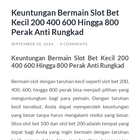
Keuntungan Bermain Slot Bet
Kecil 200 400 600 Hingga 800
Perak Anti Rungkad
SEPTEMBER 20, 2024
/
0 COMMENTS
Keuntungan Bermain Slot Bet Kecil 200
400 600 Hingga 800 Perak Anti Rungkad
Bermain slot dengan taruhan kecil seperti slot bet 200,
400, 600, hingga 800 perak bisa menjadi pilihan yang
menguntungkan bagi para pemain. Dengan taruhan
kecil tersebut, Anda dapat memperoleh keuntungan
yang besar tanpa harus mengalami resiko yang besar.
Situs slot bet 100 dan slot bet 200 adalah tempat yang
tepat bagi Anda yang ingin bermain dengan taruhan