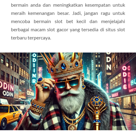
bermain anda dan meningkatkan kesempatan untuk
meraih kemenangan besar. Jadi, jangan ragu untuk
mencoba bermain slot bet kecil dan menjelajahi
berbagai macam slot gacor yang tersedia di situs slot
terbaru terpercaya.