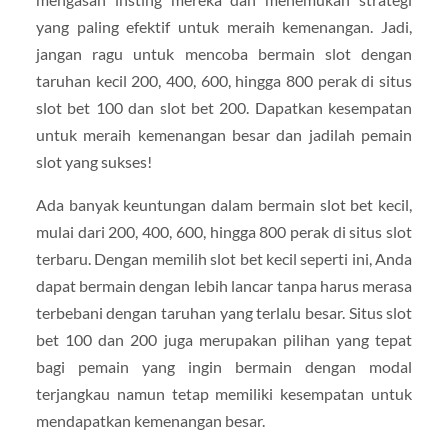
yang paling efektif untuk meraih kemenangan. Jadi,
jangan ragu untuk mencoba bermain slot dengan
taruhan kecil 200, 400, 600, hingga 800 perak di situs
slot bet 100 dan slot bet 200. Dapatkan kesempatan
untuk meraih kemenangan besar dan jadilah pemain
slot yang sukses!
Ada banyak keuntungan dalam bermain slot bet kecil,
mulai dari 200, 400, 600, hingga 800 perak di situs slot
terbaru. Dengan memilih slot bet kecil seperti ini, Anda
dapat bermain dengan lebih lancar tanpa harus merasa
terbebani dengan taruhan yang terlalu besar. Situs slot
bet 100 dan 200 juga merupakan pilihan yang tepat
bagi pemain yang ingin bermain dengan modal
terjangkau namun tetap memiliki kesempatan untuk
mendapatkan kemenangan besar.