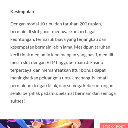
Kesimpulan
Dengan modal 10 ribu dan taruhan 200 rupiah,
bermain di slot gacor menawarkan berbagai
keuntungan, termasuk biaya yang terjangkau dan
kesempatan bermain lebih lama. Meskipun taruhan
kecil tidak menjamin kemenangan yang pasti, memilih
mesin slot dengan RTP tinggi, bermain di kasino
terpercaya, dan memanfaatkan fitur bonus dapat
meningkatkan peluangmu untuk menang. Nikmati
permainan dengan bijak, dan semoga keberuntungan
selalu berpihak padamu. Selamat bermain dan semoga
sukses!
STICKY POST