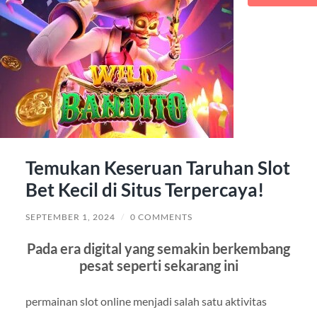
Temukan Keseruan Taruhan Slot
Bet Kecil di Situs Terpercaya!
SEPTEMBER 1, 2024
/
0 COMMENTS
Pada era digital yang semakin berkembang
pesat seperti sekarang ini
permainan slot online menjadi salah satu aktivitas