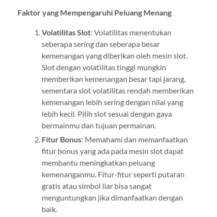
Faktor yang Mempengaruhi Peluang Menang
Volatilitas Slot
: Volatilitas menentukan
seberapa sering dan seberapa besar
kemenangan yang diberikan oleh mesin slot.
Slot dengan volatilitas tinggi mungkin
memberikan kemenangan besar tapi jarang,
sementara slot volatilitas rendah memberikan
kemenangan lebih sering dengan nilai yang
lebih kecil. Pilih slot sesuai dengan gaya
bermainmu dan tujuan permainan.
Fitur Bonus
: Memahami dan memanfaatkan
fitur bonus yang ada pada mesin slot dapat
membantu meningkatkan peluang
kemenanganmu. Fitur-fitur seperti putaran
gratis atau simbol liar bisa sangat
menguntungkan jika dimanfaatkan dengan
baik.