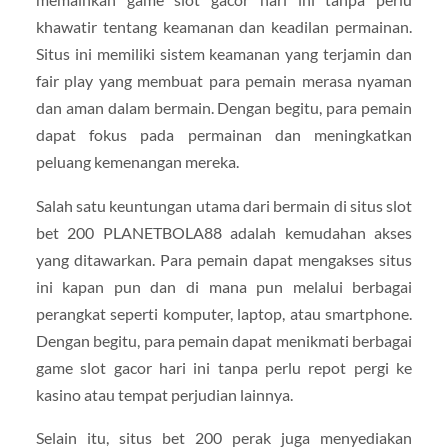
khawatir tentang keamanan dan keadilan permainan.
Situs ini memiliki sistem keamanan yang terjamin dan
fair play yang membuat para pemain merasa nyaman
dan aman dalam bermain. Dengan begitu, para pemain
dapat fokus pada permainan dan meningkatkan
peluang kemenangan mereka.
Salah satu keuntungan utama dari bermain di situs slot
bet 200 PLANETBOLA88 adalah kemudahan akses
yang ditawarkan. Para pemain dapat mengakses situs
ini kapan pun dan di mana pun melalui berbagai
perangkat seperti komputer, laptop, atau smartphone.
Dengan begitu, para pemain dapat menikmati berbagai
game slot gacor hari ini tanpa perlu repot pergi ke
kasino atau tempat perjudian lainnya.
Selain itu, situs bet 200 perak juga menyediakan