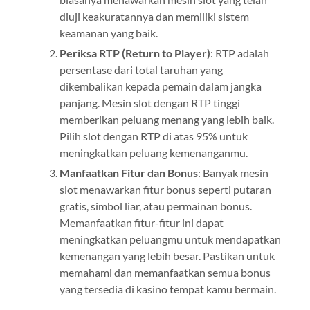
diuji keakuratannya dan memiliki sistem
keamanan yang baik.
Periksa RTP (Return to Player)
: RTP adalah
persentase dari total taruhan yang
dikembalikan kepada pemain dalam jangka
panjang. Mesin slot dengan RTP tinggi
memberikan peluang menang yang lebih baik.
Pilih slot dengan RTP di atas 95% untuk
meningkatkan peluang kemenanganmu.
Manfaatkan Fitur dan Bonus
: Banyak mesin
slot menawarkan fitur bonus seperti putaran
gratis, simbol liar, atau permainan bonus.
Memanfaatkan fitur-fitur ini dapat
meningkatkan peluangmu untuk mendapatkan
kemenangan yang lebih besar. Pastikan untuk
memahami dan memanfaatkan semua bonus
yang tersedia di kasino tempat kamu bermain.