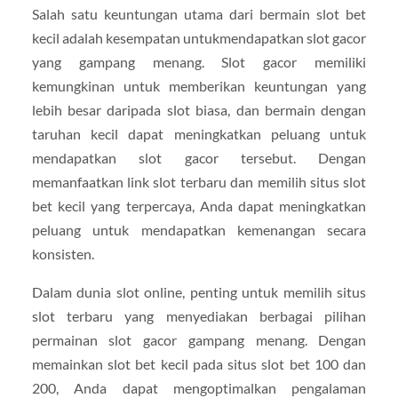
Salah satu keuntungan utama dari bermain slot bet
kecil adalah kesempatan untukmendapatkan slot gacor
yang gampang menang. Slot gacor memiliki
kemungkinan untuk memberikan keuntungan yang
lebih besar daripada slot biasa, dan bermain dengan
taruhan kecil dapat meningkatkan peluang untuk
mendapatkan slot gacor tersebut. Dengan
memanfaatkan link slot terbaru dan memilih situs slot
bet kecil yang terpercaya, Anda dapat meningkatkan
peluang untuk mendapatkan kemenangan secara
konsisten.
Dalam dunia slot online, penting untuk memilih situs
slot terbaru yang menyediakan berbagai pilihan
permainan slot gacor gampang menang. Dengan
memainkan slot bet kecil pada situs slot bet 100 dan
200, Anda dapat mengoptimalkan pengalaman