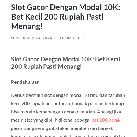
Slot Gacor Dengan Modal 10K:
Bet Kecil 200 Rupiah Pasti
Menang!
SEPTEMBER 14, 2024
/
0 COMMENTS
Slot Gacor Dengan Modal 10K: Bet Kecil
200 Rupiah Pasti Menang!
Pendahuluan
Ketika bermain slot dengan modal 10 ribu dan taruhan
kecil 200 rupiah per putaran, banyak pemain berharap
bisa meraih kemenangan dengan mudah. Apalagi jika
mesin slot yang dipilih dikenal sebagai
bet 200 perak
gacor, yang sering dikatakan memberikan banyak
kemenangan. Namun, apakah benar dengan modal dan