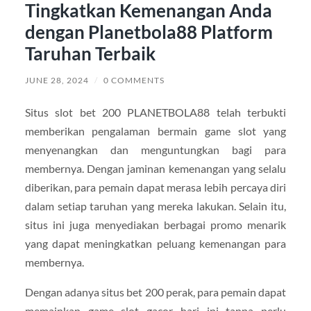
Tingkatkan Kemenangan Anda
dengan Planetbola88 Platform
Taruhan Terbaik
JUNE 28, 2024
/
0 COMMENTS
Situs slot bet 200 PLANETBOLA88 telah terbukti
memberikan pengalaman bermain game slot yang
menyenangkan dan menguntungkan bagi para
membernya. Dengan jaminan kemenangan yang selalu
diberikan, para pemain dapat merasa lebih percaya diri
dalam setiap taruhan yang mereka lakukan. Selain itu,
situs ini juga menyediakan berbagai promo menarik
yang dapat meningkatkan peluang kemenangan para
membernya.
Dengan adanya situs bet 200 perak, para pemain dapat
memainkan game slot gacor hari ini tanpa perlu