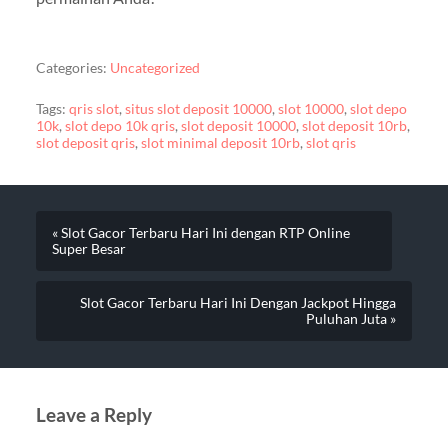
Categories:
Uncategorized
Tags:
qris slot
,
situs slot deposit 10000
,
slot 10000
,
slot depo
10k
,
slot depo 10k qris
,
slot deposit 10000
,
slot deposit 10rb
,
slot deposit qris
,
slot minimal deposit 10rb
,
slot qris
« Slot Gacor Terbaru Hari Ini dengan RTP Online
Super Besar
Slot Gacor Terbaru Hari Ini Dengan Jackpot Hingga
Puluhan Juta »
Leave a Reply