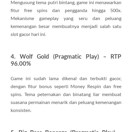
Mengusung tema putri bintang, game ini menawarkan
fitur free spins dan pengganda hingga 500x.
Mekanisme gameplay yang seru dan peluang
kemenangan besar membuatnya menjadi salah satu
slot gacor hari ini.
4.
Wolf Gold (Pragmatic Play) – RTP
96.00%
Game ini sudah lama dikenal dan terbukti gacor,
dengan fitur bonus seperti Money Respin dan free
spins. Tema peternakan dan binatang liar membuat
suasana permainan menarik dan peluang kemenangan
konsisten.