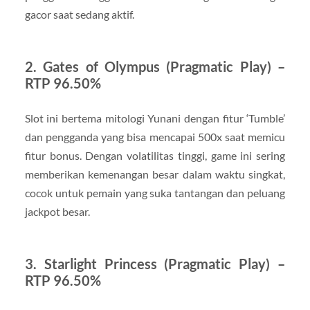
gacor saat sedang aktif.
2.
Gates of Olympus (Pragmatic Play) –
RTP 96.50%
Slot ini bertema mitologi Yunani dengan fitur ‘Tumble’
dan pengganda yang bisa mencapai 500x saat memicu
fitur bonus. Dengan volatilitas tinggi, game ini sering
memberikan kemenangan besar dalam waktu singkat,
cocok untuk pemain yang suka tantangan dan peluang
jackpot besar.
3.
Starlight Princess (Pragmatic Play) –
RTP 96.50%