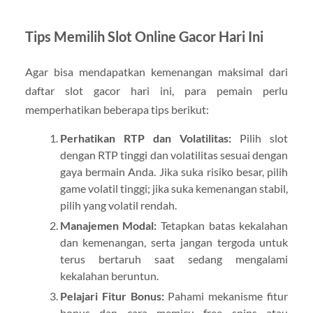
Tips Memilih Slot Online Gacor Hari Ini
Agar bisa mendapatkan kemenangan maksimal dari
daftar slot gacor hari ini, para pemain perlu
memperhatikan beberapa tips berikut:
Perhatikan RTP dan Volatilitas:
Pilih slot
dengan RTP tinggi dan volatilitas sesuai dengan
gaya bermain Anda. Jika suka risiko besar, pilih
game volatil tinggi; jika suka kemenangan stabil,
pilih yang volatil rendah.
Manajemen Modal:
Tetapkan batas kekalahan
dan kemenangan, serta jangan tergoda untuk
terus bertaruh saat sedang mengalami
kekalahan beruntun.
Pelajari Fitur Bonus:
Pahami mekanisme fitur
bonus dan cara memicu free spins atau