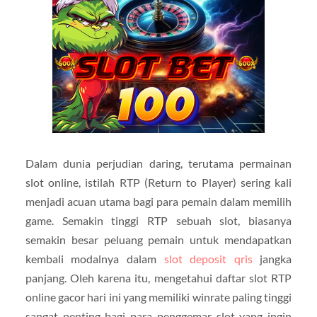
Dalam dunia perjudian daring, terutama permainan
slot online, istilah RTP (Return to Player) sering kali
menjadi acuan utama bagi para pemain dalam memilih
game. Semakin tinggi RTP sebuah slot, biasanya
semakin besar peluang pemain untuk mendapatkan
kembali modalnya dalam
slot deposit qris
jangka
panjang. Oleh karena itu, mengetahui daftar slot RTP
online gacor hari ini yang memiliki winrate paling tinggi
sangat penting bagi para penggemar slot yang ingin