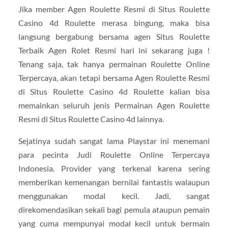
Jika member Agen Roulette Resmi di Situs Roulette
Casino 4d Roulette merasa bingung, maka bisa
langsung bergabung bersama agen Situs Roulette
Terbaik Agen Rolet Resmi hari ini sekarang juga !
Tenang saja, tak hanya permainan Roulette Online
Terpercaya, akan tetapi bersama Agen Roulette Resmi
di Situs Roulette Casino 4d Roulette kalian bisa
memainkan seluruh jenis Permainan Agen Roulette
Resmi di Situs Roulette Casino 4d lainnya.
Sejatinya sudah sangat lama Playstar ini menemani
para pecinta Judi Roulette Online Terpercaya
Indonesia. Provider yang terkenal karena sering
memberikan kemenangan bernilai fantastis walaupun
menggunakan modal kecil. Jadi, sangat
direkomendasikan sekali bagi pemula ataupun pemain
yang cuma mempunyai modal kecil untuk bermain