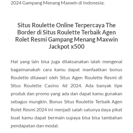
2024 Gampang Menang Maxwin di Indonesia:
Situs Roulette Online Terpercaya The
Border di Situs Roulette Terbaik Agen
Rolet Resmi Gampang Menang Maxwin
Jackpot x500
Hal yang lain bisa juga dilaksanakan ialah mengenai
bagaimanakah cara kamu dapat manfaatkan bonus
Roulette ditawari oleh Situs Agen Roulette Resmi di
Situs Roulette Casino 4d 2024. Ada banyak tipe
produk dan promo yang ada dan dapat kamu gunakan
sebagus mungkin. Bonus Situs Roulette Terbaik Agen
Rolet Resmi 2024 ini menjadi salah satunya daya pikat
buat kamu dapat bermain supaya bisa bisa tambahan
pendapatan dan modal.