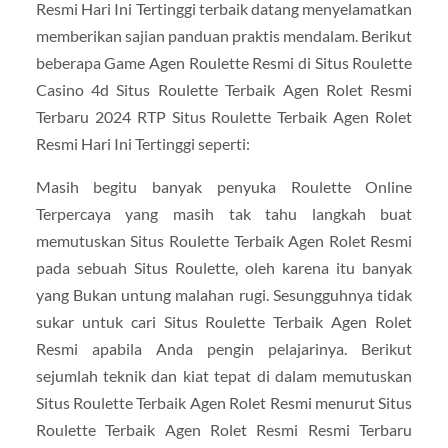
Resmi Hari Ini Tertinggi terbaik datang menyelamatkan
memberikan sajian panduan praktis mendalam. Berikut
beberapa Game Agen Roulette Resmi di Situs Roulette
Casino 4d Situs Roulette Terbaik Agen Rolet Resmi
Terbaru 2024 RTP Situs Roulette Terbaik Agen Rolet
Resmi Hari Ini Tertinggi seperti:
Masih begitu banyak penyuka Roulette Online
Terpercaya yang masih tak tahu langkah buat
memutuskan Situs Roulette Terbaik Agen Rolet Resmi
pada sebuah Situs Roulette, oleh karena itu banyak
yang Bukan untung malahan rugi. Sesungguhnya tidak
sukar untuk cari Situs Roulette Terbaik Agen Rolet
Resmi apabila Anda pengin pelajarinya. Berikut
sejumlah teknik dan kiat tepat di dalam memutuskan
Situs Roulette Terbaik Agen Rolet Resmi menurut Situs
Roulette Terbaik Agen Rolet Resmi Resmi Terbaru