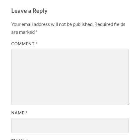
Leave a Reply
Your email address will not be published.
Required fields
are marked
*
COMMENT
*
NAME
*