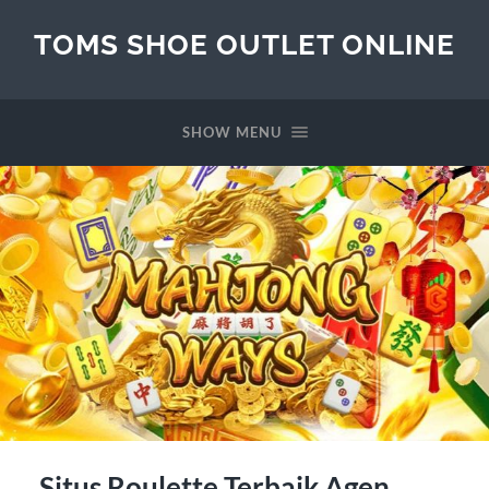
TOMS SHOE OUTLET ONLINE
SHOW MENU
Situs Roulette Terbaik Agen