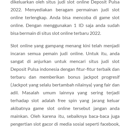
dikeluarkan oleh situs judi slot online Deposit Pulsa
2022. Menyediakan beragam permainan judi slot
online terlengkap. Anda bisa mencoba di game slot
online. Dengan menggunakan 1 ID saja anda sudah
bisa bermain di situs slot online terbaru 2022.
Slot online yang gampang menang kini telah menjadi
incaran semua pemain judi online. Untuk itu, anda
sangat di anjurkan untuk mencari situs judi slot
Deposit Pulsa indonesia dengan fitur-fitur terbaik dan
terbaru dan memberikan bonus jackpot progresif
(Jackpot yang selalu bertambah nilainya) yang fair dan
adil. Masalah umum lainnya yang sering terjadi
terhadap slot adalah free spin yang jarang keluar
akibatnya game slot online tersebut jangan anda
mainkan. Oleh karena itu, sebaiknya baca-baca juga
pengertian slot gacor di media sosial seperti facebook,