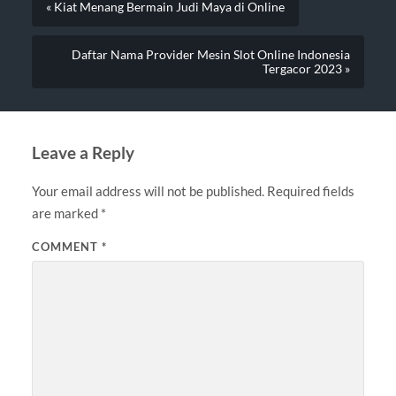
« Kiat Menang Bermain Judi Maya di Online
Daftar Nama Provider Mesin Slot Online Indonesia
Tergacor 2023 »
Leave a Reply
Your email address will not be published.
Required fields
are marked
*
COMMENT
*