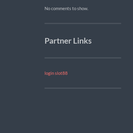
No comments to show.
Partner Links
login slot88