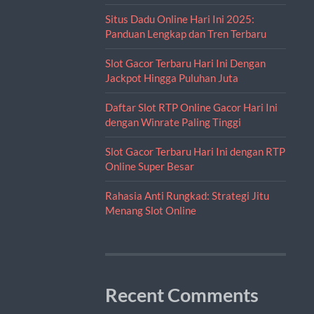
Situs Dadu Online Hari Ini 2025:
Panduan Lengkap dan Tren Terbaru
Slot Gacor Terbaru Hari Ini Dengan
Jackpot Hingga Puluhan Juta
Daftar Slot RTP Online Gacor Hari Ini
dengan Winrate Paling Tinggi
Slot Gacor Terbaru Hari Ini dengan RTP
Online Super Besar
Rahasia Anti Rungkad: Strategi Jitu
Menang Slot Online
Recent Comments