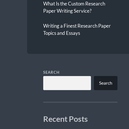
What Is the Custom Research
Paper Writing Service?
Writing a Finest Research Paper
Topics and Essays
SEARCH
Search
Recent Posts