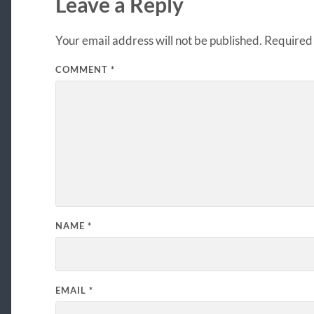
Leave a Reply
Your email address will not be published.
Required 
COMMENT
*
NAME
*
EMAIL
*