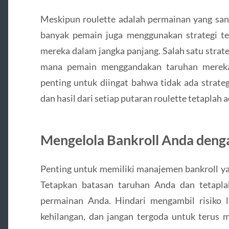
Meskipun roulette adalah permainan yang san
banyak pemain juga menggunakan strategi t
mereka dalam jangka panjang. Salah satu strate
mana pemain menggandakan taruhan mereka 
penting untuk diingat bahwa tidak ada strat
dan hasil dari setiap putaran roulette tetaplah a
Mengelola Bankroll Anda denga
Penting untuk memiliki manajemen bankroll yan
Tetapkan batasan taruhan Anda dan tetapla
permainan Anda. Hindari mengambil risiko
kehilangan, dan jangan tergoda untuk terus 