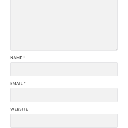
NAME
*
EMAIL
*
WEBSITE