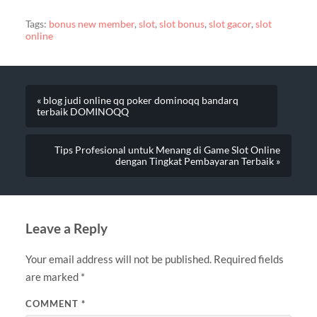
Tags:
bonus new member
,
slot
,
slot bonus
,
slot gacor
,
slot
online
« blog judi online qq poker dominoqq bandarq
terbaik DOMINOQQ
Tips Profesional untuk Menang di Game Slot Online
dengan Tingkat Pembayaran Terbaik »
Leave a Reply
Your email address will not be published.
Required fields
are marked
*
COMMENT
*