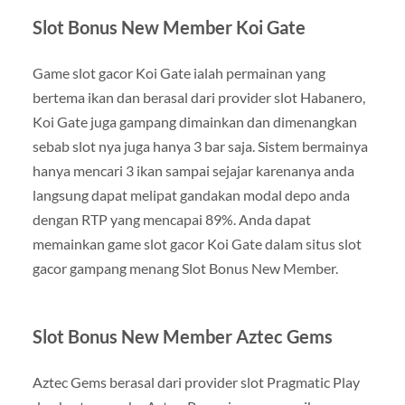
Slot Bonus New Member Koi Gate
Game slot gacor Koi Gate ialah permainan yang
bertema ikan dan berasal dari provider slot Habanero,
Koi Gate juga gampang dimainkan dan dimenangkan
sebab slot nya juga hanya 3 bar saja. Sistem bermainya
hanya mencari 3 ikan sampai sejajar karenanya anda
langsung dapat melipat gandakan modal depo anda
dengan RTP yang mencapai 89%. Anda dapat
memainkan game slot gacor Koi Gate dalam situs slot
gacor gampang menang Slot Bonus New Member.
Slot Bonus New Member Aztec Gems
Aztec Gems berasal dari provider slot Pragmatic Play