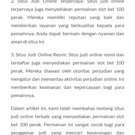
2. Situs Judi Online Terpercaya: Situs judi online
terpercaya juga menyediakan permainan slot bet 100
perak. Mereka memiliki reputasi yang baik dan
memberikan layanan yang berkualitas kepada para
pemainnya. Anda dapat bermain dengan nyaman dan
aman di situs ini.
3. Situs Judi Online Resmi: Situs judi online resmi dan
terdaftar juga menyediakan permainan slot bet 100
perak. Mereka diawasi oleh otoritas perjudian yang
mengatur dan memantau aktivitas perjudian online. Ini
memberikan keamanan dan kepercayaan bagi para
pemainnya.
Dalam artikel ini, kami telah membahas tentang situs
judi online terbaik yang menyediakan permainan slot
bet 100 perak. Permainan ini sangat cocok bagi para
penggemar judi yang mencari kesenangan dan