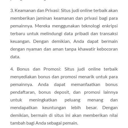
3. Keamanan dan Privasi: Situs judi online terbaik akan
memberikan jaminan keamanan dan privasi bagi para
pemainnya. Mereka menggunakan teknologi enkripsi
terbaru untuk melindungi data pribadi dan transaksi
keuangan. Dengan demikian, Anda dapat bermain
dengan nyaman dan aman tanpa khawatir kebocoran
data.
4. Bonus dan Promosi: Situs judi online terbaik
menyediakan bonus dan promosi menarik untuk para
pemainnya. Anda dapat memanfaatkan bonus
pendaftaran, bonus deposit, dan promosi lainnya
untuk meningkatkan peluang menang dan
mendapatkan keuntungan lebih besar. Dengan
demikian, bermain di situs ini akan memberikan nilai
tambah bagi Anda sebagai pemain.