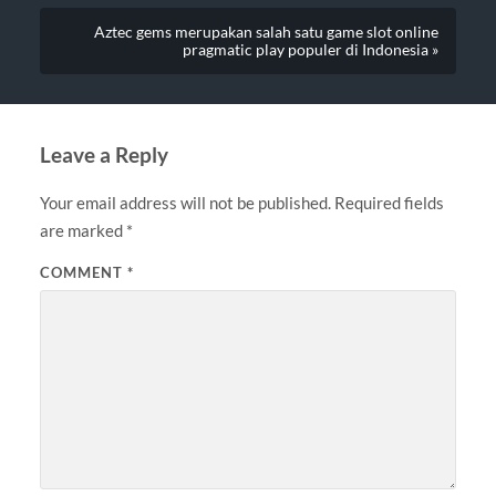
Aztec gems merupakan salah satu game slot online
pragmatic play populer di Indonesia »
Leave a Reply
Your email address will not be published.
Required fields
are marked
*
COMMENT
*