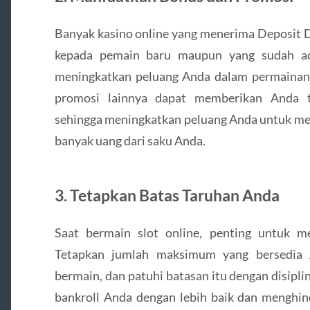
Banyak kasino online yang menerima Deposit
kepada pemain baru maupun yang sudah ad
meningkatkan peluang Anda dalam permainan. 
promosi lainnya dapat memberikan Anda 
sehingga meningkatkan peluang Anda untuk me
banyak uang dari saku Anda.
3. Tetapkan Batas Taruhan Anda
Saat bermain slot online, penting untuk me
Tetapkan jumlah maksimum yang bersedia 
bermain, dan patuhi batasan itu dengan disipl
bankroll Anda dengan lebih baik dan menghind