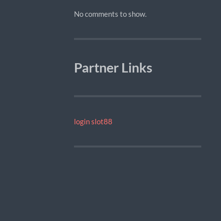
No comments to show.
Partner Links
login slot88