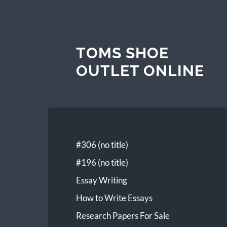
TOMS SHOE
OUTLET ONLINE
#306 (no title)
#196 (no title)
Essay Writing
How to Write Essays
Research Papers For Sale