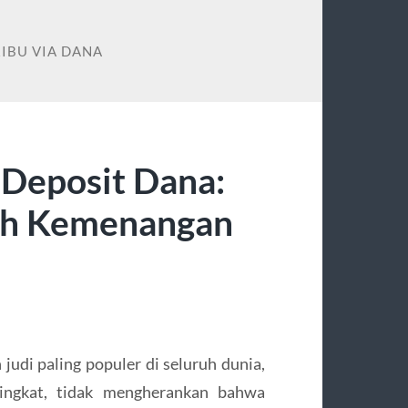
RIBU VIA DANA
 Deposit Dana:
aih Kemenangan
 judi paling populer di seluruh dunia,
ingkat, tidak mengherankan bahwa