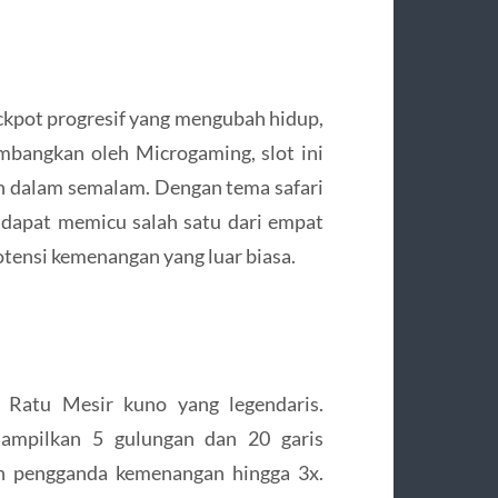
ckpot progresif yang mengubah hidup,
mbangkan oleh Microgaming, slot ini
 dalam semalam. Dengan tema safari
g dapat memicu salah satu dari empat
tensi kemenangan yang luar biasa.
h Ratu Mesir kuno yang legendaris.
ampilkan 5 gulungan dan 20 garis
an pengganda kemenangan hingga 3x.