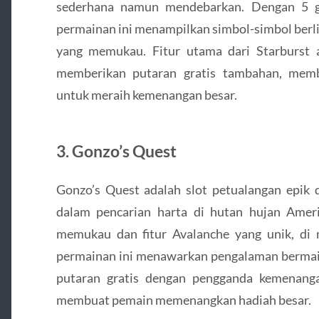
sederhana namun mendebarkan. Dengan 5 g
permainan ini menampilkan simbol-simbol berlia
yang memukau. Fitur utama dari Starburst
memberikan putaran gratis tambahan, mem
untuk meraih kemenangan besar.
3.
Gonzo’s Quest
Gonzo’s Quest adalah slot petualangan epik
dalam pencarian harta di hutan hujan Amer
memukau dan fitur Avalanche yang unik, di m
permainan ini menawarkan pengalaman bermain
putaran gratis dengan pengganda kemenanga
membuat pemain memenangkan hadiah besar.