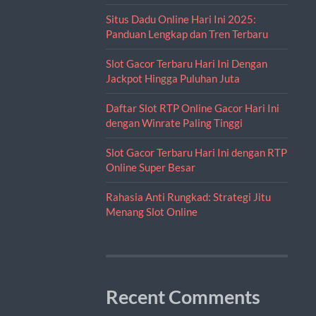
Situs Dadu Online Hari Ini 2025:
Panduan Lengkap dan Tren Terbaru
Slot Gacor Terbaru Hari Ini Dengan
Jackpot Hingga Puluhan Juta
Daftar Slot RTP Online Gacor Hari Ini
dengan Winrate Paling Tinggi
Slot Gacor Terbaru Hari Ini dengan RTP
Online Super Besar
Rahasia Anti Rungkad: Strategi Jitu
Menang Slot Online
Recent Comments