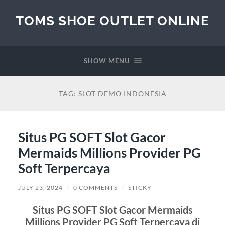
TOMS SHOE OUTLET ONLINE
SHOW MENU
TAG:
SLOT DEMO INDONESIA
Situs PG SOFT Slot Gacor
Mermaids Millions Provider PG
Soft Terpercaya
JULY 23, 2024
/
0 COMMENTS
/
STICKY
Situs PG SOFT Slot Gacor Mermaids
Millions Provider PG Soft Terpercaya di