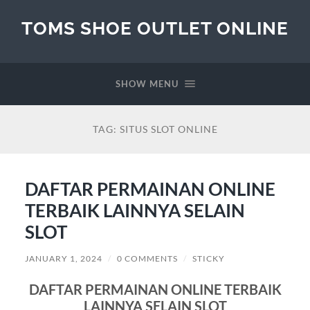
TOMS SHOE OUTLET ONLINE
SHOW MENU
TAG:
SITUS SLOT ONLINE
DAFTAR PERMAINAN ONLINE
TERBAIK LAINNYA SELAIN
SLOT
JANUARY 1, 2024
/
0 COMMENTS
/
STICKY
DAFTAR PERMAINAN ONLINE TERBAIK
LAINNYA SELAIN SLOT