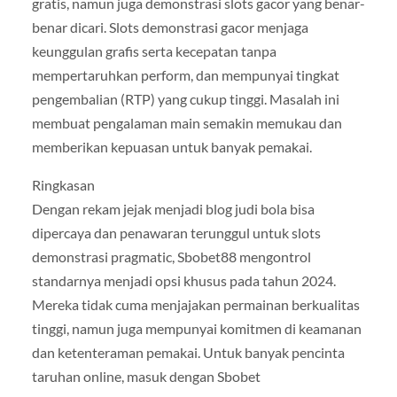
gratis, namun juga demonstrasi slots gacor yang benar-
benar dicari. Slots demonstrasi gacor menjaga
keunggulan grafis serta kecepatan tanpa
mempertaruhkan perform, dan mempunyai tingkat
pengembalian (RTP) yang cukup tinggi. Masalah ini
membuat pengalaman main semakin memukau dan
memberikan kepuasan untuk banyak pemakai.
Ringkasan
Dengan rekam jejak menjadi blog judi bola bisa
dipercaya dan penawaran terunggul untuk slots
demonstrasi pragmatic, Sbobet88 mengontrol
standarnya menjadi opsi khusus pada tahun 2024.
Mereka tidak cuma menjajakan permainan berkualitas
tinggi, namun juga mempunyai komitmen di keamanan
dan ketenteraman pemakai. Untuk banyak pencinta
taruhan online, masuk dengan Sbobet