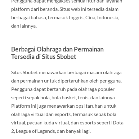
Pengguna dapat mengakses semua fitur dan layanan
platform dari beranda. Situs web ini tersedia dalam
berbagai bahasa, termasuk Inggris, Cina, Indonesia,
dan lainnya.
Berbagai Olahraga dan Permainan
Tersedia di Situs Sbobet
Situs Sbobet menawarkan berbagai macam olahraga
dan permainan untuk dipertaruhkan oleh pengguna.
Pengguna dapat bertaruh pada olahraga populer
seperti sepak bola, bola basket, tenis, dan lainnya.
Platform ini juga menawarkan opsi taruhan untuk
olahraga virtual dan esports, termasuk sepak bola
virtual, pacuan kuda virtual, dan esports seperti Dota
2, League of Legends, dan banyak lagi.