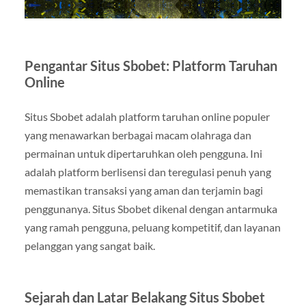
Pengantar Situs Sbobet: Platform Taruhan
Online
Situs Sbobet adalah platform taruhan online populer
yang menawarkan berbagai macam olahraga dan
permainan untuk dipertaruhkan oleh pengguna. Ini
adalah platform berlisensi dan teregulasi penuh yang
memastikan transaksi yang aman dan terjamin bagi
penggunanya. Situs Sbobet dikenal dengan antarmuka
yang ramah pengguna, peluang kompetitif, dan layanan
pelanggan yang sangat baik.
Sejarah dan Latar Belakang Situs Sbobet