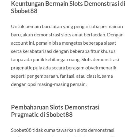
Keuntungan Bermain Slots Demonstrasi di
Sbobet88
Untuk pemain baru atau yang pengin coba permainan
baru, akun demonstrasi slots amat berfaedah. Dengan
account ini, pemain bisa mengetes beberapa siasat
serta kerabatarisasi dengan beberapa fitur khusus
tanpa ada panik kehilangan uang. Slots demonstrasi
pragmatic pula ada secara beragam obyek menarik
seperti pengembaraan, fantasi, atau classic, sama
dengan opsi masing-masing pemain.
Pembaharuan Slots Demonstrasi
Pragmatic di Sbobet88
Sbobet88 tidak cuma tawarkan slots demonstrasi