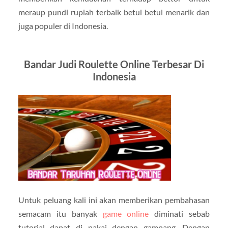
meraup pundi rupiah terbaik betul betul menarik dan
juga populer di Indonesia.
Bandar Judi Roulette Online Terbesar Di
Indonesia
Untuk peluang kali ini akan memberikan pembahasan
semacam itu banyak
game online
diminati sebab
tutorial dapat di pakai dengan gampang. Dengan