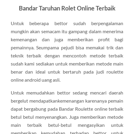
Bandar Taruhan Rolet Online Terbaik
Untuk beberapa bettor sudah berpengalaman
mungkin akan semacam itu gampang dalam menerima
kemenangan dan juga memberikan profit bagi
pemainnya. Seumpama pejudi bisa memakai trik dan
teknik terbaik dengan mencontoh metode terbaik
sudah kami sediakan untuk memberikan metode main
benar dan ideal untuk bertaruh pada judi roulette
online android uang asli.
Untuk memudahkan bettor sedang mencari daerah
bergelut mendapatkankemenangan karenanya pemain
dapat bergabung pada Bandar Roulette online terbaik
betul betul menyenangkan. Juga memberikan metode
main terbaik betul-betul mengasyikan untuk
memberikan kemudahan terhadap bettor untuk