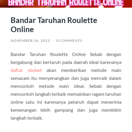
Bandar Taruhan Roulette
Online
NOVEMBER 16, 2022
/
0 COMMENTS
Bandar Taruhan Roulette Online Sebab dengan
bergabung dan bertaruh pada daerah ideal karenanya
daftar sbobet
akan memberikan metode main
semacam itu menyenangkan dan juga menraik dalam
mencontoh metode main ideal. Sebab dengan
mencontoh langkah terbaik memainkan ragam taruhan
online satu ini karenanya petaruh dapat menerima
kemenangan lebih gampang dan juga membikin
langkah terbaik.